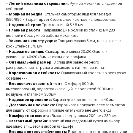
•
Легкий механизм открывания:
Ручной механизм с надежной
лебедкой.
•
Мощная лебедка:
Стальная самотормозящаяся лебедка
(550/950 кг) гарантирует безопасное и легкое использование.
•
Надежный трос:
Трос толщиной 5 / 8 мм.
•
Плавная работа:
Направляющие ролики из стали 12 мм для
плавной и бесшумной работы механизма.
•
Усиленная конструкция:
Толщина фланца 5 мм, толщина стали
кронштейнов 3/6 мм.
•
Надежные спицы:
Стандартные спицы 20х20х2мм или
усиленные 40х20х2мм из стального профиля.
•
Оптимальный размер:
8 спиц для равномерного
распределения нагрузки и идеального натяжения тента.
•
Коррозионная стойкость:
Оцинкованный крепеж во всех узлах
соединений.
•
Высококачественный тент:
Оксфорд 600 den,
высокопрочный, водоотталкивающий, с пропиткой 2000мг и
воздушным клапаном 300мм.
•
Надежное крепление:
Карман для крепления тента 40мм.
•
Долговечная покраска:
Порошковая покраска всех элементов
для защиты от коррозии и привлекательного внешнего вида.
•
Комфортная высота:
Высота под куполом 200 см / 230 см.
•
Элегантный дизайн:
Круглый или квадратный купол на выбор,
идеально впишется в любой ландшафт.
•
Высокая ветроустойчивость:
Выдерживает ветровые нагрузки